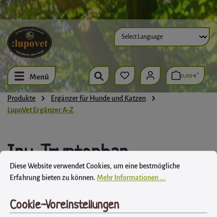
Zum Hauptinhalt springen
0,00 €*
Menü
Produkte
Ergänzer für Hunde und Katzen
LupoVet Ergänzer A-Z
Inu-Tryptophan
Cookie-Voreinstellungen
Diese Website verwendet Cookies, um eine bestmögliche Erfahrung biet
Diese Website verwendet Cookies, um eine bestmögliche
LupoVet
Erfahrung bieten zu können.
Mehr Informationen ...
Cookie-Voreinstellungen