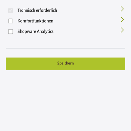
Bildergalerie überspringen
Technisch erforderlich
Komfortfunktionen
Shopware Analytics
Speichern
Regulärer Preis:
94,95 €
Inhalt: 500 Kapseln (18,99 € / 100 Kapseln)
Preise inkl. MwSt. zzgl. Versandkosten
auswählen
Inu-Tryptophan