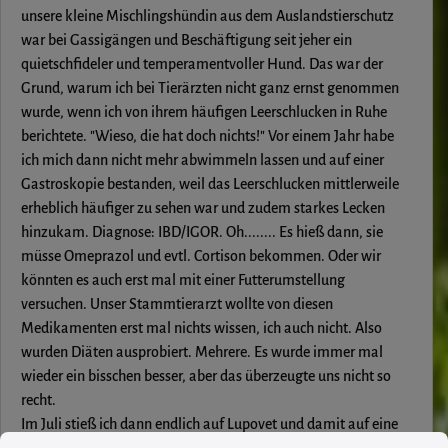
unsere kleine Mischlingshündin aus dem Auslandstierschutz
war bei Gassigängen und Beschäftigung seit jeher ein
quietschfideler und temperamentvoller Hund. Das war der
Grund, warum ich bei Tierärzten nicht ganz ernst genommen
wurde, wenn ich von ihrem häufigen Leerschlucken in Ruhe
berichtete. "Wieso, die hat doch nichts!" Vor einem Jahr habe
ich mich dann nicht mehr abwimmeln lassen und auf einer
Gastroskopie bestanden, weil das Leerschlucken mittlerweile
erheblich häufiger zu sehen war und zudem starkes Lecken
hinzukam. Diagnose: IBD/IGOR. Oh........ Es hieß dann, sie
müsse Omeprazol und evtl. Cortison bekommen. Oder wir
könnten es auch erst mal mit einer Futterumstellung
versuchen. Unser Stammtierarzt wollte von diesen
Medikamenten erst mal nichts wissen, ich auch nicht. Also
wurden Diäten ausprobiert. Mehrere. Es wurde immer mal
wieder ein bisschen besser, aber das überzeugte uns nicht so
recht.
Im Juli stieß ich dann endlich auf Lupovet und damit auf eine
Cookie-Voreinstellungen
Diese Website verwendet Cookies, um eine bestmögliche Erfahrung biet