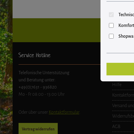
Technisc
Komfort
Shopwar
Service Hotline
Shop Serv
Telefonische Unterstützung
Bestellunge
und Beratung unter:
Hilfe
+49(0)7631 - 936820
Mo - Fr 08:00 - 13:00 Uhr
Kontaktfor
Versand un
Oder über unser
Kontaktformular
.
Widerrufsb
AGB
Vertrag widerrufen