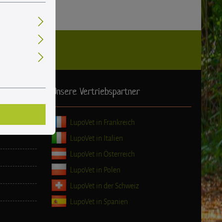
Unsere Vertriebspartner
LupoVet in Frankreich
LupoVet in Italien
LupoVet in Österreich
LupoVet in Polen
LupoVet in der Schweiz
LupoVet in Spanien