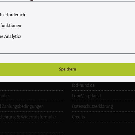
h erforderlich
funktionen
e Analytics
ice
Informationen
Speichern
n
artemisiavet.de
ibd-hund.de
mular
LupoVet pflanzt
d Zahlungsbedingungen
Datenschutzerklärung
elehrung & Widerrufsformular
Credits