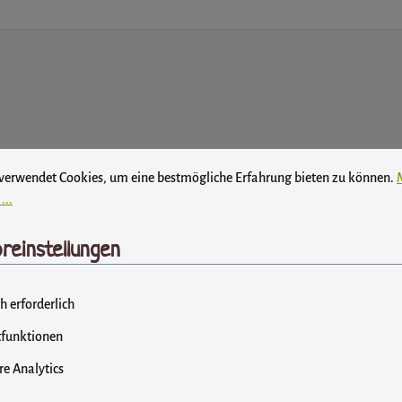
instellungen
wendet Cookies, um eine bestmögliche Erfahrung bieten zu können.
Mehr
 verwendet Cookies, um eine bestmögliche Erfahrung bieten zu können.
...
er.
reinstellungen
eichen ein
*
h erforderlich
funktionen
e Analytics