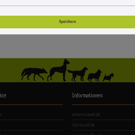
genommen und die
gelesen und bin mit ihnen einverstanden.
*
AGB
Speichern
ice
Informationen
n
artemisiavet.de
ibd-hund.de