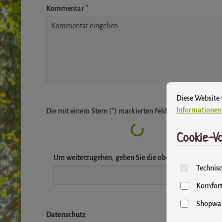
Kommentar
*
Cookie-Vore
Diese Website ver
Diese Website
Informationen 
Die mit einem Stern (*) markierten Felder sind Pflichtfeld
Loading...
Cookie-Vo
Um weiterzugehen, geben Sie die oben abgebildeten Z
Technisc
Komfort
Shopwar
Datenschutz