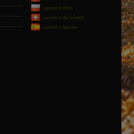
LupoVet in Polen
LupoVet in der Schweiz
LupoVet in Spanien