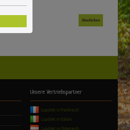
Abschicken
Unsere Vertriebspartner
LupoVet in Frankreich
LupoVet in Italien
LupoVet in Österreich