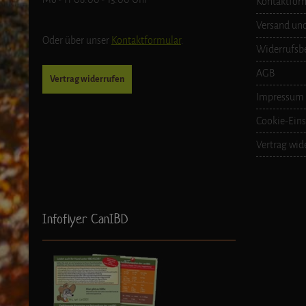
Kontaktfor
Versand un
Oder über unser
Kontaktformular
.
Widerrufsb
AGB
Vertrag widerrufen
Impressum
Cookie-Eins
Vertrag wid
Infoflyer CanIBD