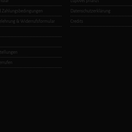
mular
LupoVet pflanzt
d Zahlungsbedingungen
Datenschutzerklärung
elehrung & Widerrufsformular
Credits
tellungen
errufen