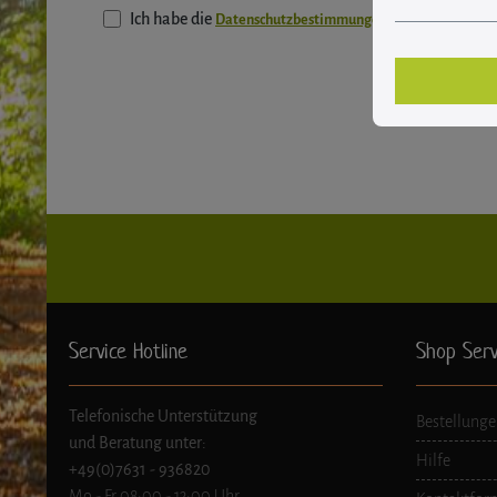
Ich habe die
zur Kenntnis 
Datenschutzbestimmungen
Service Hotline
Shop Serv
Telefonische Unterstützung
Bestellunge
und Beratung unter:
Hilfe
+49(0)7631 - 936820
Mo - Fr 08:00 - 13:00 Uhr