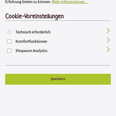
Erfahrung bieten zu können.
Mehr Informationen ...
Produkte filtern
Cookie-Voreinstellungen
Technisch erforderlich
Komfortfunktionen
Shopware Analytics
Speichern
Poulet Nuggets (150g Tüte)
Einzelfuttermittel für Hunde und Katzen Gegrillte Hühnerherzen pur, ein
hochwertiger, leckerer Snack, auch für allergisierte und darmsensible
Hunde und Katzen. Mengenbeschränkung wegen Rohstoffknappheit
Poulet Nuggets sind reich an Eisen (zweiwertig), ca. 650 mg/kg.Praktische
Größe fürs Training oder auch einfach so zwischendurch. (Achtung fettig,
Inhalt:
0.15 Kilogramm
(39,67 € / 1 Kilogramm)