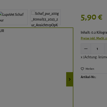
Regulärer Preis:
5,90 €
Inhalt: 0.2 Kilog
Preise inkl. MwSt. 
Produkt Anz
x (Achtung: krüm
Merken
Artikel-Nr.: