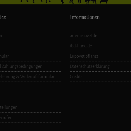
ice
Informationen
n
artemisiavet.de
ibd-hund.de
mular
LupoVet pflanzt
d Zahlungsbedingungen
Datenschutzerklärung
elehrung & Widerrufsformular
Credits
tellungen
errufen