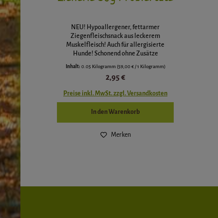
NEU! Hypoallergener, fettarmer
Ziegenfleischsnack aus leckerem
Muskelfleisch! Auch für allergisierte
Hunde! Schonend ohne Zusätze
getrocknet. 50g Probiertüte mit 7-11
Inhalt:
0.05 Kilogramm
(59,00 € / 1 Kilogramm)
Würstchen (je ca. 2-5 cm lang, Anzahl
Regulärer Preis:
2,95 €
variiert je nach Länge/Gewicht der
einzelnen Zienerle) Lecker? HIER gibt es
Preise inkl. MwSt. zzgl. Versandkosten
(bei Verfügbarkeit) Nachschub in der 750g
Vorratstüte! :-) Einzelfuttermittel für
In den Warenkorb
Hunde
Merken