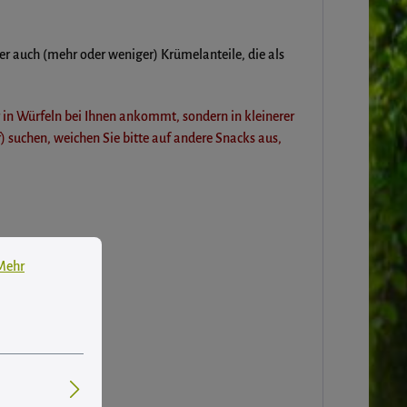
er auch (mehr oder weniger) Krümelanteile, die als
 in Würfeln bei Ihnen ankommt, sondern in kleinerer
 suchen, weichen Sie bitte auf andere Snacks aus,
 Informationen ...
Mehr