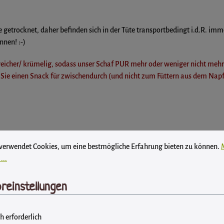
 getrocknet, daher befinden sich in der Tüte transportbedingt i.d.R. imm
nnen! :-)
 weicher/ krümelig, sodass unser Schaf PUR mehr oder weniger nicht mehr
 Sie einen Snack für zwischendurch (und nicht zum Füttern aus dem Napf)
instellungen
wendet Cookies, um eine bestmögliche Erfahrung bieten zu können.
Mehr
 verwendet Cookies, um eine bestmögliche Erfahrung bieten zu können.
...
reinstellungen
h erforderlich