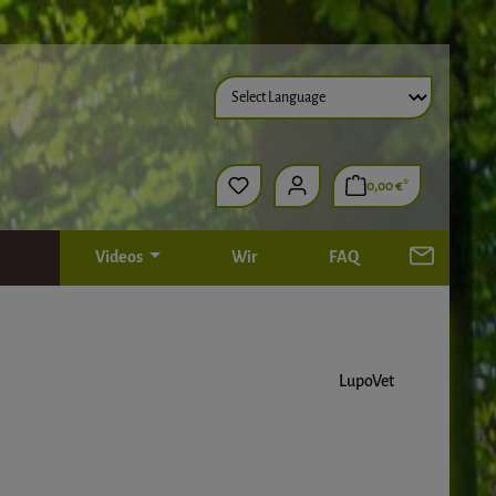
0,00 €*
Videos
Wir
FAQ
LupoVet