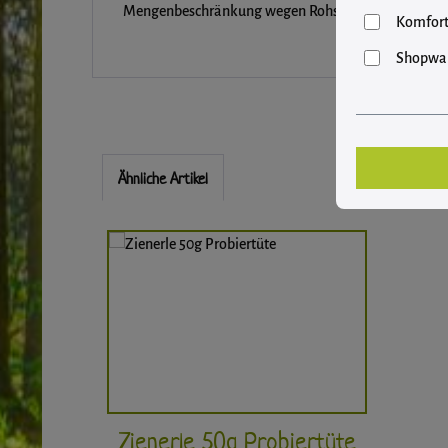
Mengenbeschränkung wegen Rohstoffknappheit, nur vo
Komfort
Shopwar
Ähnliche Artikel
Produktgalerie überspringen
Zienerle 50g Probiertüte