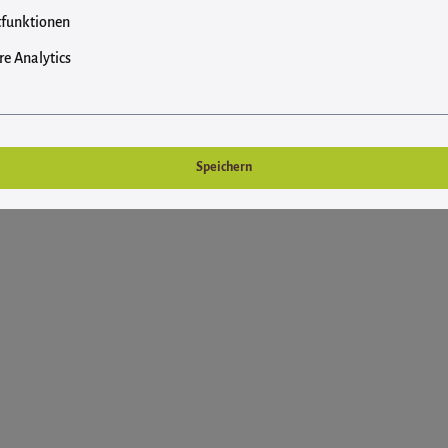
rübergehend verfügbar, bitte schauen Sie bei unseren anderen Snacks n
funktionen
e Analytics
Speichern