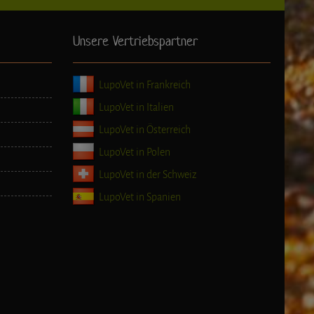
Unsere Vertriebspartner
LupoVet in Frankreich
LupoVet in Italien
LupoVet in Österreich
LupoVet in Polen
LupoVet in der Schweiz
LupoVet in Spanien