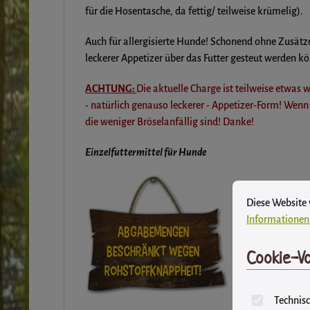
für die Hosentasche, da fettig/ teilweise krümelig).
Auch für allergisierte Hunde! Schonend ohne Zusätze
leckerer Appetizer über das Futter gesteut werden kö
ACHTUNG:
Die aktuelle Charge ist teilweise etwas
- natürlich genauso leckerer - Appetizer-Form! Wenn
die weniger Bröselanfällig sind! Danke!
Einzelfuttermittel für Hunde
Cookie-Vore
Diese Website ver
Diese Website
Informationen 
Cookie-Vo
Technisc