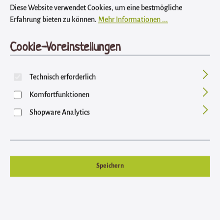
Bildergalerie überspringen
Diese Website verwendet Cookies, um eine bestmögliche
Erfahrung bieten zu können.
Mehr Informationen ...
Cookie-Voreinstellungen
Technisch erforderlich
Komfortfunktionen
Shopware Analytics
Regulärer Preis:
29,95 €
Speichern
Inhalt: 5 Kilogramm (5,99 € / 1 Kilogramm)
Preise inkl. MwSt. zzgl. Versandkosten
auswählen
B!light