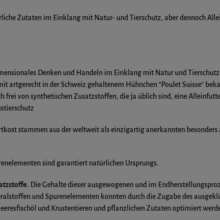
iche Zutaten im Einklang mit Natur- und Tierschutz, aber dennoch Alle
mensionales Denken und Handeln im Einklang mit Natur und Tierschutz
 mit artgerecht in der Schweiz gehaltenem Hühnchen "Poulet Suisse" bek
 von synthetischen Zusatzstoffen, die ja üblich sind, eine Alleinfutter
ustierschutz
ertkost stammen aus der weltweit als einzigartig anerkannten besonders
renelementen sind garantiert natürlichen Ursprungs.
atzstoffe
. Die Gehalte dieser ausgewogenen und im Endherstellungsproze
eralstoffen und Spurenelementen konnten durch die Zugabe des ausg
eeresfischöl und Krustentieren und pflanzlichen Zutaten optimiert werd