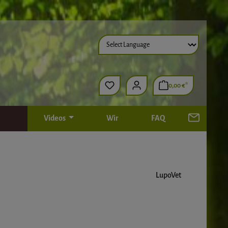
0,00 €*
Videos
Wir
FAQ
LupoVet