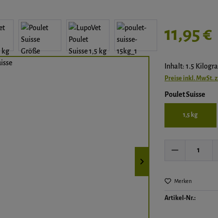
Regulärer Preis:
11,95 €
Inhalt: 1.5 Kilog
Preise inkl. MwSt. 
aus
Poulet Suisse
1,5 kg
Produkt Anz
Merken
Artikel-Nr.: