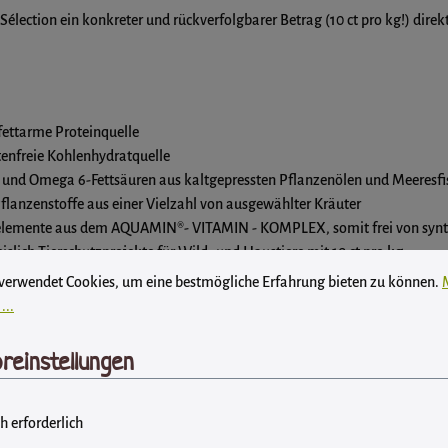
lection ein konkreter und rückverfolgbarer Betrag (10 ct pro kg!) direkt
 fettarme Proteinquelle
tenfreie Kohlenhydratquelle
- und Omega 6-Fettsäuren aus kaltgepressten Pflanzenölen und Meeresfi
Pflanzenstoffe aus einer Vielzahl von ausgewählter Kräuter
enelemente aus dem AQUAMIN®- VITAMIN - KOMPLEX, somit frei von synt
slich Tierschutzprojekte für Wild- und Haustiere mit 10 ct pro kg.
instellungen
wendet Cookies, um eine bestmögliche Erfahrung bieten zu können.
Mehr
 verwendet Cookies, um eine bestmögliche Erfahrung bieten zu können.
...
reinstellungen
h erforderlich