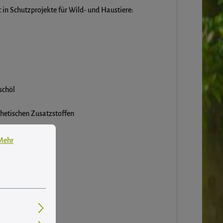
 in Schutzprojekte für Wild- und Haustiere:
schöl
hetischen Zusatzstoffen
 Informationen ...
Mehr