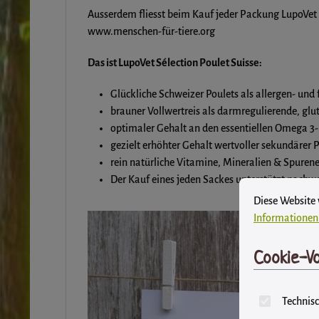
Ausserdem fliesst beim Kauf jeder Packung LupoVet Sé
www.menschen-für-tiere.org
Das ist LupoVet Sélection Poulet Suisse:
Glückliche Schweizer Poulets als allergen- und
brauner Vollwertreis als darmregulierende, glu
optimaler Gehalt an den essentiellen Omega 3
gezielt erhöhter Gehalt wertvoller sekundärer 
rein natürliche Vitamine, Mineralien & Spur
Der Kauf eines jeden Sackes unterstützt nachwei
Cookie-Vore
Diese Website ver
Diese Website
Informationen 
Cookie-Vo
Technisc