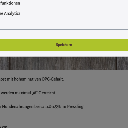
funktionen
e Analytics
Speichern
tkost mit hohem nativen OPC-Gehalt.
 werden maximal 38° C erreicht.
hen Hundenahrungen bei ca. 40-45% im Pressling!
,5 cm