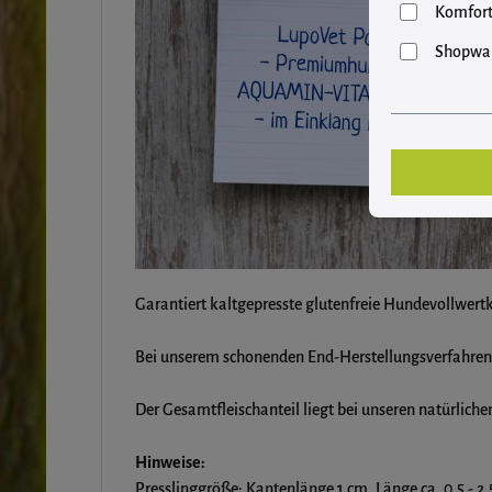
Komfort
Shopwar
Garantiert kaltgepresste glutenfreie Hundevollwer
Bei unserem schonenden End-Herstellungsverfahren
Der Gesamtfleischanteil liegt bei unseren natürlic
Hinweise:
Presslinggröße: Kantenlänge 1 cm, Länge ca. 0,5 - 2