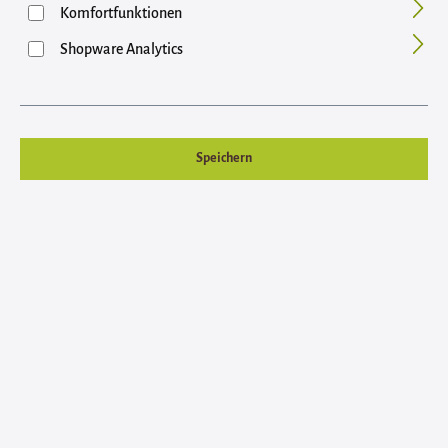
Bildergalerie überspringen
Komfortfunktionen
Shopware Analytics
Speichern
Anzahl
Stückpreis
Grundpreis
4,20 €
Bis
11
10,50 € / 1 Kilogramm
3,80 €
Ab
12
9,50 € / 1 Kilogramm