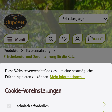
Zum Hauptinhalt springen
0,00 €*
Menü
Produkte
Katzennahrung
Frischebeutel und Dosennahrung für die Katz
Cookie-Voreinstellungen
Diese Website verwendet Cookies, um eine bestmögliche Erfahrung biet
Diese Website verwendet Cookies, um eine bestmögliche
LupoVet BIO-ENTE
Erfahrung bieten zu können.
Mehr Informationen ...
LupoVet
Cookie-Voreinstellungen
Technisch erforderlich