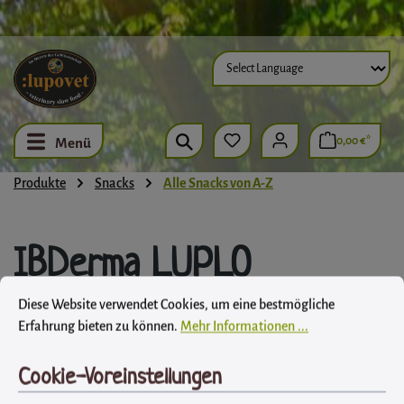
Zum Hauptinhalt springen
0,00 €*
Menü
Produkte
Snacks
Alle Snacks von A-Z
IBDerma LUPLO
Cookie-Voreinstellungen
Diese Website verwendet Cookies, um eine bestmögliche Erfahrung biet
LupoVet
Diese Website verwendet Cookies, um eine bestmögliche
Erfahrung bieten zu können.
Mehr Informationen ...
Cookie-Voreinstellungen
Bildergalerie überspringen