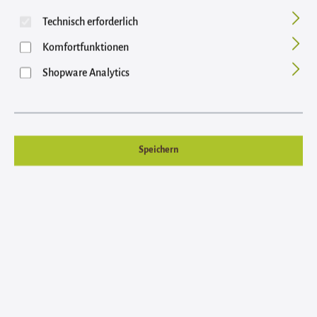
Technisch erforderlich
Komfortfunktionen
Shopware Analytics
Speichern
Regulärer Preis:
26,95 €
Inhalt: 1.3 Kilogramm (20,73 € / 1 Kilogramm)
Preise inkl. MwSt. zzgl. Versandkosten
auswählen
Luplo