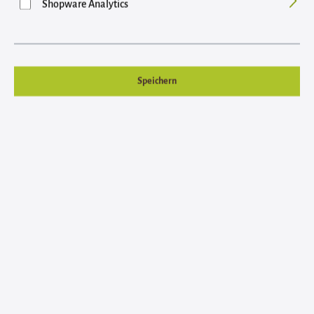
Shopware Analytics
Bildergalerie überspringen
Speichern
Regulärer Preis:
108.148,92 €