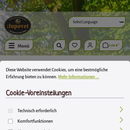
Zum Hauptinhalt springen
0,00 €*
Menü
Cookie-Voreinstellungen
Diese Website verwendet Cookies, um eine bestmögliche Erfahrung biet
Diese Website verwendet Cookies, um eine bestmögliche
Grüner Tee Sencha in
Erfahrung bieten zu können.
Mehr Informationen ...
GRAMM lose im 24,8kg-
Cookie-Voreinstellungen
Sack
Technisch erforderlich
Komfortfunktionen
LupoVet