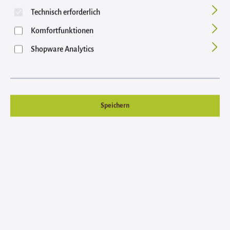
Bildergalerie überspringen
Technisch erforderlich
Komfortfunktionen
Shopware Analytics
Speichern
Regulärer Preis:
29,95 €
Inhalt: 5 Kilogramm (5,99 € / 1 Kilogramm)
Preise inkl. MwSt. zzgl. Versandkosten
auswählen
Black Forester 365
1,5 kg
5 kg
14 kg