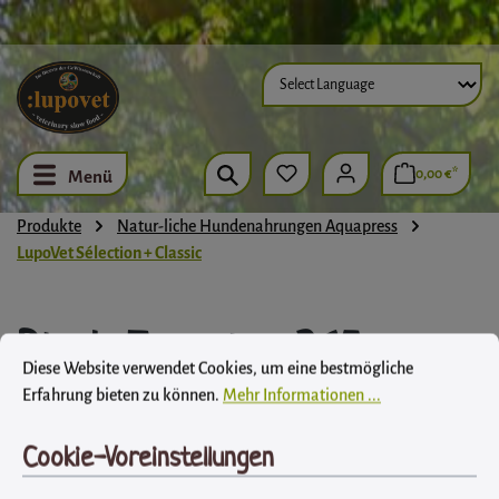
Zum Hauptinhalt springen
0,00 €*
Menü
Produkte
Natur-liche Hundenahrungen Aquapress
LupoVet Sélection + Classic
Black Forester 365
Cookie-Voreinstellungen
Diese Website verwendet Cookies, um eine bestmögliche Erfahrung biet
Diese Website verwendet Cookies, um eine bestmögliche
LupoVet
Erfahrung bieten zu können.
Mehr Informationen ...
Cookie-Voreinstellungen