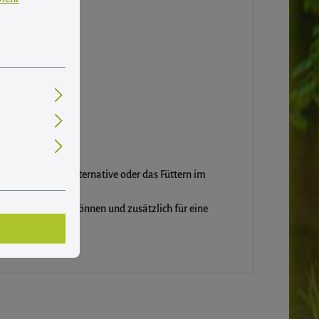
erma LUPLO
als Alternative oder das Füttern im
gefressen werden können und zusätzlich für eine