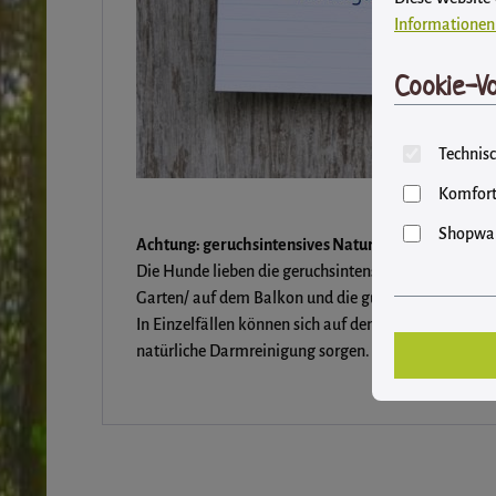
Informationen 
Cookie-Vo
Technisc
Komfort
Shopwar
Achtung: geruchsintensives Naturprodukt!
Die Hunde lieben die geruchsintensiveren Chargen 
Garten/ auf dem Balkon und die gut verschlossene L
In Einzelfällen können sich auf den Rinderohren noc
natürliche Darmreinigung sorgen.