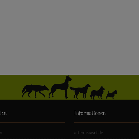
ice
Informationen
n
artemisiavet.de