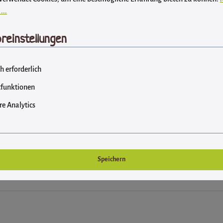
...
reinstellungen
h erforderlich
funktionen
e Analytics
besonders. Besitzern mit empfindlichen Nasen empfehlen wir unsere
IBD
agerung (zum Beispiel in der Garage).
h restliche Haare befinden, die von Ihrem Hund völlig unbedenklich mit
Speichern