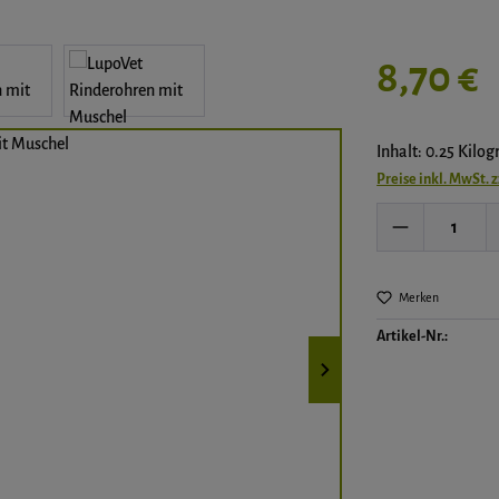
Regulärer Preis:
8,70 €
Inhalt: 0.25 Kilo
Preise inkl. MwSt. 
Produkt Anz
Merken
Artikel-Nr.: