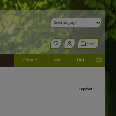
0,00 €*
Videos
Wir
FAQ
LupoVet