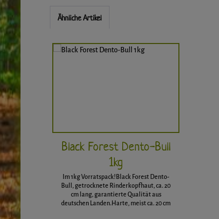
Ähnliche Artikel
Produktgalerie überspringen
Black Forest Dento-Bull
1kg
Im 1kg Vorratspack!Black Forest Dento-
Bull, getrocknete Rinderkopfhaut, ca. 20
cm lang, garantierte Qualität aus
deutschen Landen.Harte, meist ca. 20 cm
lange Kaustangen, langanhaltendes